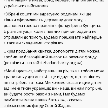
«Тамплієри» в Києві, фонд передасть дітям загиблих
українських військових.
«Зібрані кошти ми адресуємо родинам, які ще
тільки оформлюють державну допомогу, -
розповіла голова правління фонду Ірина Куніцина. -
Є різні ситуації, коли з певних причин родини не
отримали допомогу. Будемо працювати найперше
з такими складними історіями».
Окрім придбання квитка, допомогти дітям можна,
зробивши благодійний внесок на рахунок фонду
(реквізити - на сайті zhadancharity.org.ua).
«Мені здається, найстрашніша річ, яка з тобою може
трапитись у дитинстві, - це відчуття, що ти нікому
не потрібен, ти - сам. Ми хочемо сказати цим дітям
від імені тисяч українців: ви - наші, ви нам потрібні,
ви будете рости разом з нами, і ми будемо
пам’ятати імена ваших батьків», - сказав
співзасновник фонду Сергій Жадан.