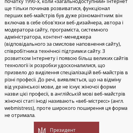
початку 1990-х, коли «загальнодоступний» Інтернет
ще тільки починав розвиватися, функціонал
перших веб-майстрів був дуже різноманітним: він
включав в себе обов'язки веб-дизайнера, автора і
модератора сайту, програміста, системного
адміністратора, контент-менеджера
(відповідального за смислове наповнення сайту),
співробітника технічної підтримки сайту. З
розвитком Інтернету і появою більш великих сайтів
технології їх розробки удосконалилися, що
призвело до виділення спеціалізацій веб-майстрів в
різні професії. До речі, виявляється, що на відміну
від української мови, де не існує жіночої форми
назви цієї професії, в англійській мові веб-майстрів
жіночої статі іноді називають «веб-містресс» (англ.
webmistress), проте широкого поширення ця форма
не отримала.
Президент