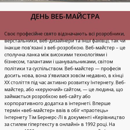
ДЕНЬ ВЕБ-МАЙСТРА
Своє професійне свято відзначають всі розробники,
верстальники, веб-дизайнери та інші фахівці, так чи
інакше пов'язані з веб-розробкою. Веб-майстер – це
сполучна ланка між високими технологіями і
бізнесом, талантами і шанувальниками, світом
політики та суспільством. Веб-майстер — професія
досить нова, вона з'явилася зовсім недавно, в кінці
XX століття під час активно розвитку Інтернету. Веб-
майстер, або «керуючий» сайтом, — це людина, що
займається розробкою веб-сайту або
корпоративного додатка в інтернеті. Вперше
термін «веб-майстер» ввів в обіг «праотець»
Інтернету Тім Бернерс-Лі в документі «Керівництво
за стилем гіпертексту в онлайні» в 1992 році. На