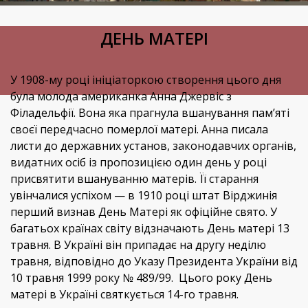
ДЕНЬ МАТЕРІ
У 1908-му році ініціаторкою створення цього дня
була молода американка Анна Джервіс з
Філадельфії. Вона яка прагнула вшанування пам’яті
своєї передчасно померлої матері. Анна писала
листи до державних установ, законодавчих органів,
видатних осіб із пропозицією один день у році
присвятити вшануванню матерів. Її старання
увінчалися успіхом — в 1910 році штат Вірджинія
перший визнав День Матері як офіційне свято. У
багатьох країнах світу відзначають День матері 13
травня. В Україні він припадає на другу неділю
травня, відповідно до Указу Президента України від
10 травня 1999 року № 489/99. Цього року День
матері в Україні святкується 14-го травня.